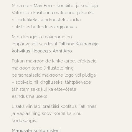
Mina olen
Mari Erm
– kondiiter ja koolitaja.
Valmistan käsitööna makroone ja kooke
nii pidulikeks sündmusteks kui ka
erilisteks hetkedeks argipäevas.
Minu koogid ja makroonid on
igapäevaselt saadaval
Tallinna Kaubamaja
kohvikus Hooaeg x Anni Arro
.
Pakun makroonide kinkekarpe, efektseid
makroonitorne üritustele ning
personaalseid makroone logo või pildiga
– sobivaid nii kingituseks, tähtpäevade
tähistamiseks kui ka ettevõtete
esindusmaiuseks.
Lisaks viin läbi praktilisi koolitusi Tallinnas
ja Raplas ning soovi korral ka Sinu
koduköögis.
Magusate kohtumisteni!