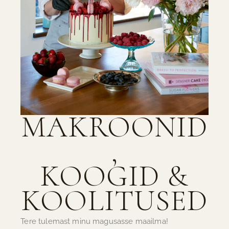
MAKROONID
,
KOOGID &
KOOLITUSED
Tere tulemast minu magusasse maailma!