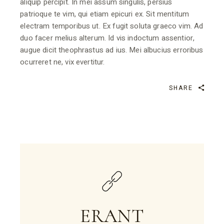
aliquip percipit. In mei assum singulis, persius
patrioque te vim, qui etiam epicuri ex. Sit mentitum
electram temporibus ut. Ex fugit soluta graeco vim. Ad
duo facer melius alterum. Id vis indoctum assentior,
augue dicit theophrastus ad ius. Mei albucius erroribus
ocurreret ne, vix evertitur.
SHARE
ERANT