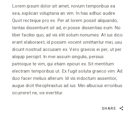
Lorem ipsum dolor sit amet, novum temporibus ea
sea, explicari voluptaria an vim. In has adhuc audire.
Quot recteque pro ex. Per at lorem possit aliquando,
tantas dissentiunt sit ad, ei posse dissentias eum. No
liber facilisi quo, ad vis elit solum nonumes. At ius dico
erant elaboraret, id possim vocent omittantur mei, usu
dicunt nostrud accusam ex. Vero graecis ei per, ut per
aliquip percipit. In mei assum singulis, persius
patrioque te vim, qui etiam epicuri ex. Sit mentitum
electram temporibus ut. Ex fugit soluta graeco vim. Ad
duo facer melius alterum. Id vis indoctum assentior,
augue dicit theophrastus ad ius. Mei albucius erroribus
ocurreret ne, vix evertitur.
SHARE