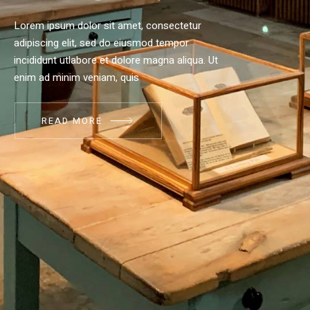
Lorem ipsum dolor sit amet, consectetur
adipiscing elit, sed do eiusmod tempor
incididunt utlabore et dolore magna aliqua. Ut
enim ad minim veniam, quis
READ MORE